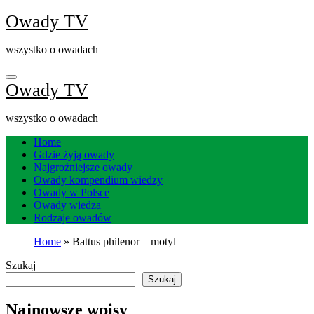
Skip
Owady TV
to
content
wszystko o owadach
Owady TV
wszystko o owadach
Home
Gdzie żyją owady
Najgroźniejsze owady
Owady kompendium wiedzy
Owady w Polsce
Owady wiedza
Rodzaje owadów
Home
»
Battus philenor – motyl
Szukaj
Szukaj
Najnowsze wpisy