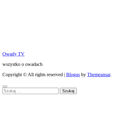
– kózkowate
Owady
Jak owady
odgrywają
rolę w ekologii
gleby
Owady TV
wszystko o owadach
Copyright © All rights reserved
|
Blogus
by
Themeansar
.
Szukaj: