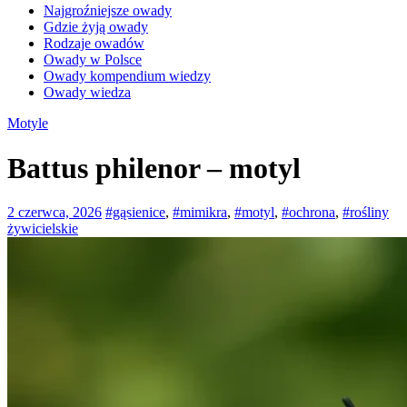
Najgroźniejsze owady
Gdzie żyją owady
Rodzaje owadów
Owady w Polsce
Owady kompendium wiedzy
Owady wiedza
Motyle
Battus philenor – motyl
2 czerwca, 2026
#gąsienice
,
#mimikra
,
#motyl
,
#ochrona
,
#rośliny
żywicielskie