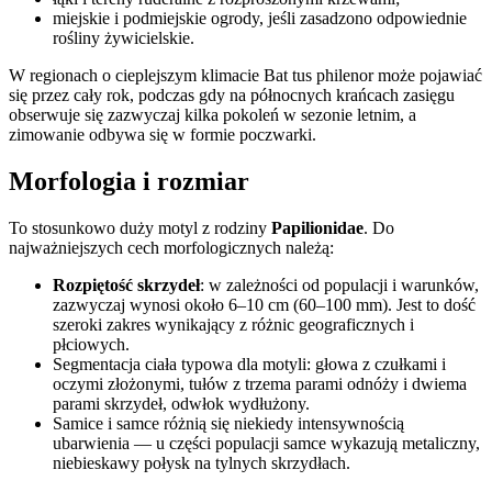
miejskie i podmiejskie ogrody, jeśli zasadzono odpowiednie
rośliny żywicielskie.
W regionach o cieplejszym klimacie Bat tus philenor może pojawiać
się przez cały rok, podczas gdy na północnych krańcach zasięgu
obserwuje się zazwyczaj kilka pokoleń w sezonie letnim, a
zimowanie odbywa się w formie poczwarki.
Morfologia i rozmiar
To stosunkowo duży motyl z rodziny
Papilionidae
. Do
najważniejszych cech morfologicznych należą:
Rozpiętość skrzydeł
: w zależności od populacji i warunków,
zazwyczaj wynosi około 6–10 cm (60–100 mm). Jest to dość
szeroki zakres wynikający z różnic geograficznych i
płciowych.
Segmentacja ciała typowa dla motyli: głowa z czułkami i
oczymi złożonymi, tułów z trzema parami odnóży i dwiema
parami skrzydeł, odwłok wydłużony.
Samice i samce różnią się niekiedy intensywnością
ubarwienia — u części populacji samce wykazują metaliczny,
niebieskawy połysk na tylnych skrzydłach.