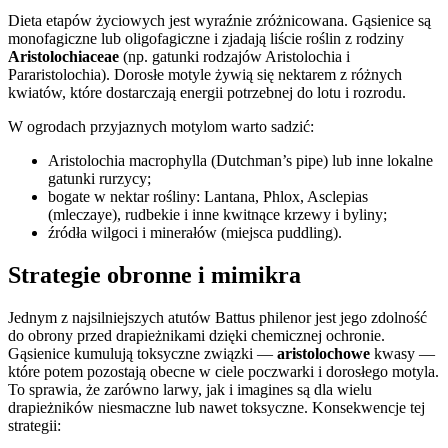
Dieta etapów życiowych jest wyraźnie zróżnicowana. Gąsienice są
monofagiczne lub oligofagiczne i zjadają liście roślin z rodziny
Aristolochiaceae
(np. gatunki rodzajów Aristolochia i
Pararistolochia). Dorosłe motyle żywią się nektarem z różnych
kwiatów, które dostarczają energii potrzebnej do lotu i rozrodu.
W ogrodach przyjaznych motylom warto sadzić:
Aristolochia macrophylla (Dutchman’s pipe) lub inne lokalne
gatunki rurzycy;
bogate w nektar rośliny: Lantana, Phlox, Asclepias
(mleczaye), rudbekie i inne kwitnące krzewy i byliny;
źródła wilgoci i minerałów (miejsca puddling).
Strategie obronne i mimikra
Jednym z najsilniejszych atutów Battus philenor jest jego zdolność
do obrony przed drapieżnikami dzięki chemicznej ochronie.
Gąsienice kumulują toksyczne związki —
aristolochowe
kwasy —
które potem pozostają obecne w ciele poczwarki i dorosłego motyla.
To sprawia, że zarówno larwy, jak i imagines są dla wielu
drapieżników niesmaczne lub nawet toksyczne. Konsekwencje tej
strategii: