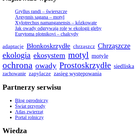
Gryllus randi – świerszcze
Argynnis sagana – motyl
Xylotrechus namanganensis – kózkowate
Jak owady odgrywają rolę w ekologii gleby
Eurytoma plotnikovi – chalcydy
Chrząszcze
Błonkoskrzydłe
adaptacje
chrząszcz
motyl
ekologia
ekosystem
motyle
ochrona
Prostoskrzydłe
owady
siedliska
zasięg występowania
zapylacze
zachowanie
Partnerzy serwisu
Blog ogrodniczy
Świat przyrody
Atlas zwierząt
Portal rolniczy
Wiedza