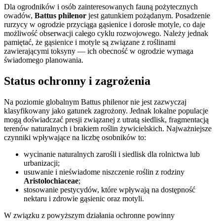
Dla ogrodników i osób zainteresowanych fauną pożytecznych
owadów,
Battus philenor
jest gatunkiem pożądanym. Posadzenie
rurzycy w ogrodzie przyciąga gąsienice i dorosłe motyle, co daje
możliwość obserwacji całego cyklu rozwojowego. Należy jednak
pamiętać, że gąsienice i motyle są związane z roślinami
zawierającymi toksyny — ich obecność w ogrodzie wymaga
świadomego planowania.
Status ochronny i zagrożenia
Na poziomie globalnym Battus philenor nie jest zazwyczaj
klasyfikowany jako gatunek zagrożony. Jednak lokalne populacje
mogą doświadczać presji związanej z utratą siedlisk, fragmentacją
terenów naturalnych i brakiem roślin żywicielskich. Najważniejsze
czynniki wpływające na liczbę osobników to:
wycinanie naturalnych zarośli i siedlisk dla rolnictwa lub
urbanizacji;
usuwanie i nieświadome niszczenie roślin z rodziny
Aristolochiaceae
;
stosowanie pestycydów, które wpływają na dostępność
nektaru i zdrowie gąsienic oraz motyli.
W związku z powyższym działania ochronne powinny