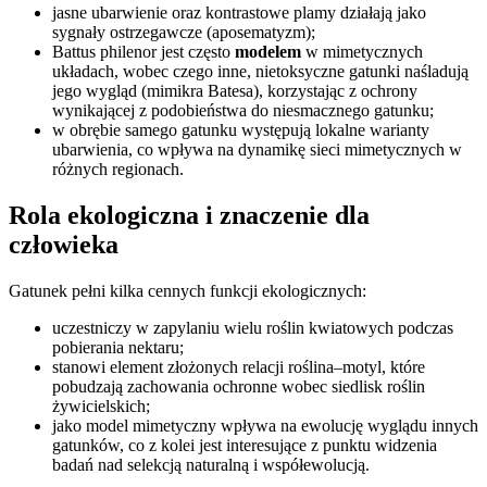
jasne ubarwienie oraz kontrastowe plamy działają jako
sygnały ostrzegawcze (aposematyzm);
Battus philenor jest często
modelem
w mimetycznych
układach, wobec czego inne, nietoksyczne gatunki naśladują
jego wygląd (mimikra Batesa), korzystając z ochrony
wynikającej z podobieństwa do niesmacznego gatunku;
w obrębie samego gatunku występują lokalne warianty
ubarwienia, co wpływa na dynamikę sieci mimetycznych w
różnych regionach.
Rola ekologiczna i znaczenie dla
człowieka
Gatunek pełni kilka cennych funkcji ekologicznych:
uczestniczy w zapylaniu wielu roślin kwiatowych podczas
pobierania nektaru;
stanowi element złożonych relacji roślina–motyl, które
pobudzają zachowania ochronne wobec siedlisk roślin
żywicielskich;
jako model mimetyczny wpływa na ewolucję wyglądu innych
gatunków, co z kolei jest interesujące z punktu widzenia
badań nad selekcją naturalną i współewolucją.