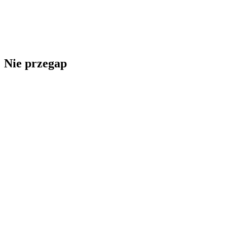
motyl
Argynnis
orientalis –
motyl
Nie przegap
Prostoskrzydłe
Gryllus randi
– świerszcze
Motyle
Argynnis
sagana –
motyl
Chrząszcze
Xylotrechus
namanganensis