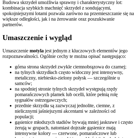
Budowa skrzydeł umożliwia sprawny i charakterystyczny lot:
kombinacja szybkich machnięć skrzydeł z sondującymi,
spokojniejszymi lotami pozwala zarówno na przemieszczanie się na
większe odległości, jak i na żerowanie oraz poszukiwanie
partnerów.
Umaszczenie i wygląd
Umaszczenie
motyla
jest jednym z kluczowych elementów jego
rozpoznawalności. Ogólnie cechy te można opisać następująco:
górna strona skrzydeł zwykle ciemnobrązowa do czarnej;
na tylnych skrzydłach często widoczny jest intensywny,
metaliczny, niebiesko-zielony połysk — szczególnie u
samców;
na spodniej stronie tylnych skrzydeł występują rzędy
pomarańczowych plamek lub ocelli, które pełnią rolę
sygnałów ostrzegawczych;
przednie skrzydła są zazwyczaj jednolite, ciemne, z
nielicznymi jaśniejszymi akcentami w zależności od
populacji;
gąsienice młodszych stadiów bywają mniej jaskrawe i często
żerują w grupach, natomiast dojrzałe gąsienice mają
intensywne kolory — czerwone, pomarańczowe lub