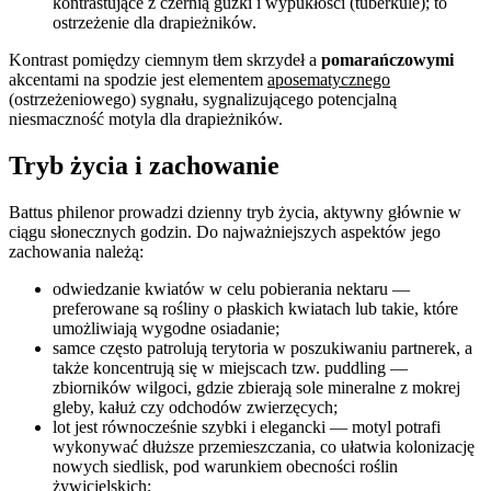
kontrastujące z czernią guzki i wypukłości (tuberkule); to
ostrzeżenie dla drapieżników.
Kontrast pomiędzy ciemnym tłem skrzydeł a
pomarańczowymi
akcentami na spodzie jest elementem
aposematycznego
(ostrzeżeniowego) sygnału, sygnalizującego potencjalną
niesmaczność motyla dla drapieżników.
Tryb życia i zachowanie
Battus philenor prowadzi dzienny tryb życia, aktywny głównie w
ciągu słonecznych godzin. Do najważniejszych aspektów jego
zachowania należą:
odwiedzanie kwiatów w celu pobierania nektaru —
preferowane są rośliny o płaskich kwiatach lub takie, które
umożliwiają wygodne osiadanie;
samce często patrolują terytoria w poszukiwaniu partnerek, a
także koncentrują się w miejscach tzw. puddling —
zbiorników wilgoci, gdzie zbierają sole mineralne z mokrej
gleby, kałuż czy odchodów zwierzęcych;
lot jest równocześnie szybki i elegancki — motyl potrafi
wykonywać dłuższe przemieszczania, co ułatwia kolonizację
nowych siedlisk, pod warunkiem obecności roślin
żywicielskich;