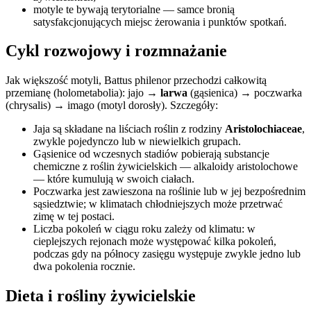
motyle te bywają terytorialne — samce bronią
satysfakcjonujących miejsc żerowania i punktów spotkań.
Cykl rozwojowy i rozmnażanie
Jak większość motyli, Battus philenor przechodzi całkowitą
przemianę (holometabolia): jajo →
larwa
(gąsienica) → poczwarka
(chrysalis) → imago (motyl dorosły). Szczegóły:
Jaja są składane na liściach roślin z rodziny
Aristolochiaceae
,
zwykle pojedynczo lub w niewielkich grupach.
Gąsienice od wczesnych stadiów pobierają substancje
chemiczne z roślin żywicielskich — alkaloidy aristolochowe
— które kumulują w swoich ciałach.
Poczwarka jest zawieszona na roślinie lub w jej bezpośrednim
sąsiedztwie; w klimatach chłodniejszych może przetrwać
zimę w tej postaci.
Liczba pokoleń w ciągu roku zależy od klimatu: w
cieplejszych rejonach może występować kilka pokoleń,
podczas gdy na północy zasięgu występuje zwykle jedno lub
dwa pokolenia rocznie.
Dieta i rośliny żywicielskie