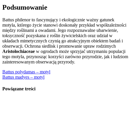
Podsumowanie
Battus philenor to fascynujący i ekologicznie ważny gatunek
motyla, którego życie stanowi doskonały przykład współzależności
między roślinami a owadami. Jego rozpoznawalne ubarwienie,
toksyczność pozyskana z roślin żywicielskich oraz udział w
układach mimetycznych czynią go atrakcyjnym obiektem badań i
obserwacji. Ochrona siedlisk i promowanie upraw rodzimych
Aristolochiaceae
w ogrodach może sprzyjać utrzymaniu populacji
tego motyla, przynosząc korzyści zarówno przyrodzie, jak i ludziom
zainteresowanym obserwacją przyrody.
Nawigacja
Battus polydamas – motyl
Battus madyes – motyl
wpisu
Powiązane treści
Argynnis
sagana –
motyl
Argynnis
ruslana –