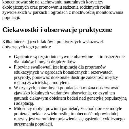
koncentrować się na zachowaniu naturalnych korytarzy
ekologicznych oraz promowaniu sadzenia rodzimych roślin
żywicielskich w parkach i ogrodach z możliwością monitorowania
populacji.
Ciekawostki i obserwacje praktyczne
Kilka interesujących faktów i praktycznych wskazówek
dotyczących tego gatunku:
Gąsienice
są często intensywnie ubarwione — to ostrzeżenie
dla ptaków i innych drapieżników.
Pipevine swallowtail jest inspiracją dla programów
edukacyjnych w ogrodach botanicznych i rezerwatach
przyrody, ponieważ doskonale ilustruje zależność między
rośliną żywicielską a motylem.
W czystych, naturalnych populacjach można obserwować
zjawisko lokalnych wariantów ubarwienia, co czyni ten
gatunek ciekawym obiektem badań nad genetyką populacyjną
i adaptacją.
Miłośnicy motyli powinni pamiętać, że choć dorosłe motyle
pobierają nektar z wielu roślin, to obecność odpowiedniej
rurzycy jest warunkiem pojawienia się gąsienic i cyklicznego
utrzymania populacji.