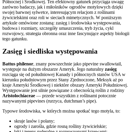
Północnej i Środkowej. Ten efektowny gatunek przyciąga uwagę
zarówno badaczy, jak i miłośników ogrodów motylowych dzięki
swojej barwnej sylwetce, interesującym relacjom z roślinami
żywicielskimi oraz roli w sieciach mimetycznych. W poniższym
artykule omówione zostaną: zasięg i środowiska występowania,
budowa i rozmiary, szczegóły umaszczenia, tryb życia, cykl
rozwojowy, strategia obronna oraz inne fascynujące aspekty biologii
tego gatunku.
Zasięg i siedliska występowania
Battus philenor
, znany powszechnie jako pipevine swallowtail,
występuje na dużym obszarze Ameryk. Jego naturalny
zasięg
rozciąga się od południowej Kanady i północnych stanów USA w
kierunku południowym przez Stany Zjednoczone, Meksyk aż po
kraje Ameryki Środkowej i niektóre obszary Ameryki Południowej.
Występowanie jest silnie powiązane z obecnością roślin z rodziny
Aristolochiaceae
— przede wszystkim z roślinami potocznie
nazywanymi pipevines (rurzyca, dutchman’s pipe).
Typowe środowiska, w których można spotkać tego motyla, to:
skraje lasów i polany;
ogrody i zarośla, gdzie rosną rośliny żywicielskie;
łąki i tereny ruderalne z rozproszonymi krzewami;